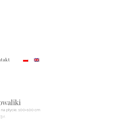
takt
owaliki
j na płycie, 100×100 cm
3 r.