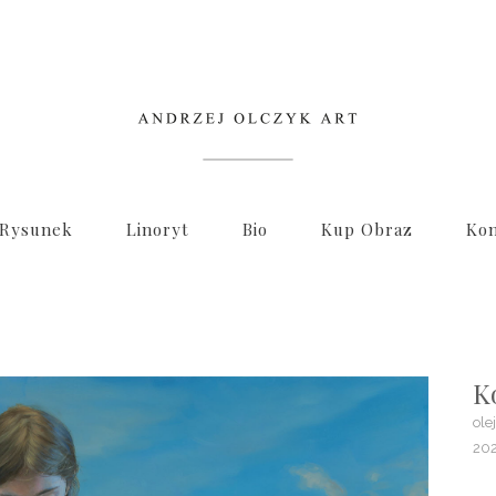
Rysunek
Linoryt
Bio
Kup Obraz
Kon
K
ole
202