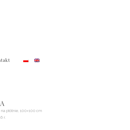
takt
4A
j na płótnie, 100×100 cm
6 r.