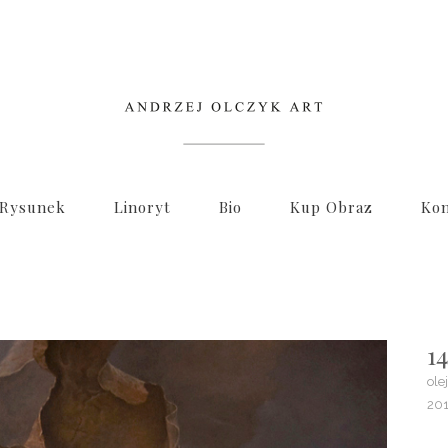
Rysunek
Linoryt
Bio
Kup Obraz
Kon
1
ole
201